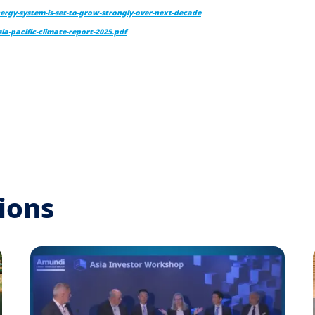
ergy-system-is-set-to-grow-strongly-over-next-decade
a-pacific-climate-report-2025.pdf
ions