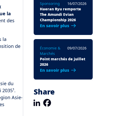
Sponsoring
16/07/2026
x
Haeran Ryu remporte
ue la
The Amundi Evian
ent des
Championship 2026
En savoir plus
 la
nsition de
Économie &
09/07/2026
Marchés
Point marchés de juillet
2026
En savoir plus
Asie du
Share
i 2035¹.
égion Asie-
LinkedIn
Facebook
des