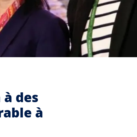
 à des
rable à