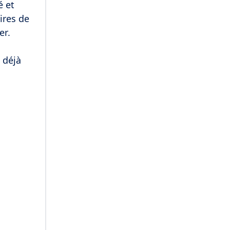
é et
oires de
er.
 déjà
.