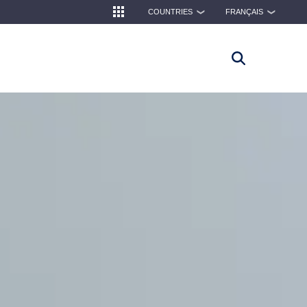
COUNTRIES
FRANÇAIS
❯
❯