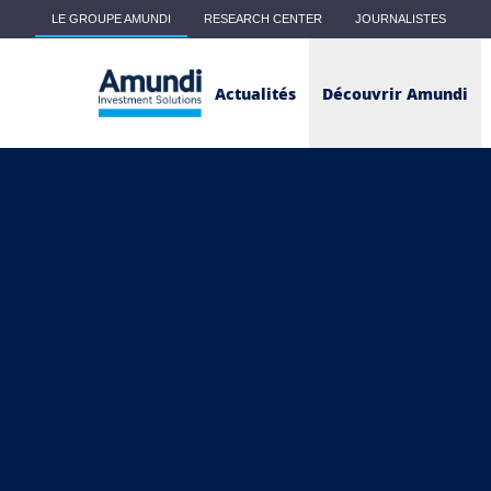
Skip to main content
LE GROUPE AMUNDI
RESEARCH CENTER
JOURNALISTES
Main menu - Classic
Actualités
Découvrir Amundi