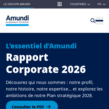
Skip to main content
LE GROUPE AMUNDI
COUNTRIES
FR
❯
❯
L’essentiel d’Amundi
Rapport
Corporate 2026
Découvrez qui nous sommes : notre profil,
notre histoire, notre expertise… et explorez les
ambitions de notre Plan stratégique 2028.
Consulter le PDF