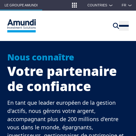
Skip to main content
LE GROUPE AMUNDI
COUNTRIES
FR
❯
❯
Nous connaître
Votre partenaire
de confiance
En tant que leader européen de la gestion
d'actifs, nous gérons votre argent,
accompagnant plus de 200 millions d'entre
vous dans le monde, épargnants,
investisseurs, gestionnaires de patrimoine et