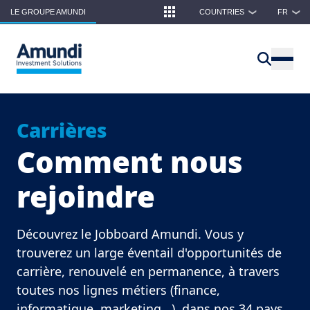
Skip to main content
LE GROUPE AMUNDI
COUNTRIES
FR
❯
❯
Carrières
Comment nous
rejoindre
Découvrez le Jobboard Amundi. Vous y
trouverez un large éventail d'opportunités de
carrière, renouvelé en permanence, à travers
toutes nos lignes métiers (finance,
informatique, marketing...), dans nos 34 pays