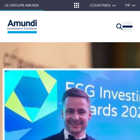
Skip to main content
LE GROUPE AMUNDI
COUNTRIES
FR
❯
❯