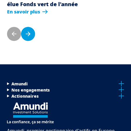
élue Fonds vert de l'année
En savoir plus
Pagination
Previous page
Next page
Menu Footer Top
Amundi
Nos engagements
Actionnaires
Amundi, premier gestionnaire d'actifs en Europe,