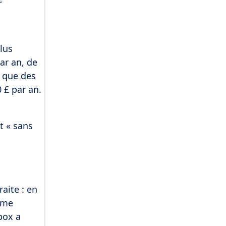
lus
ar an, de
a que des
 £ par an.
t « sans
n
aite : en
orme
box a