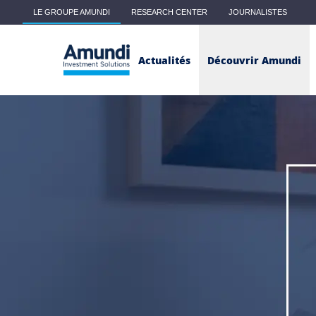
Skip to main content
LE GROUPE AMUNDI
RESEARCH CENTER
JOURNALISTES
Main menu - Classic
Actualités
Découvrir Amundi