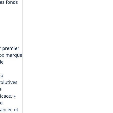
ses fonds
a
r premier
box marque
de
 à
volutives
e
icace. »
ue
ancer, et