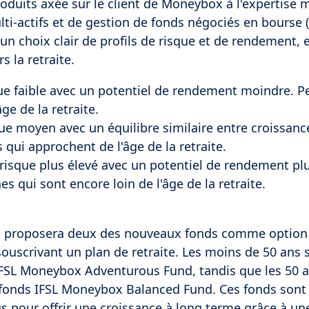
roduits axée sur le client de Moneybox à l'expertise 
i-actifs et de gestion de fonds négociés en bourse (
 un choix clair de profils de risque et de rendement, 
s la retraite.
ue faible avec un potentiel de rendement moindre. P
e de la retraite.
que moyen avec un équilibre similaire entre croissanc
 qui approchent de l'âge de la retraite.
 risque plus élevé avec un potentiel de rendement pl
 qui sont encore loin de l'âge de la retraite.
x proposera deux des nouveaux fonds comme option
souscrivant un plan de retraite. Les moins de 50 ans 
FSL Moneybox Adventurous Fund, tandis que les 50 a
 fonds IFSL Moneybox Balanced Fund. Ces fonds sont
s pour offrir une croissance à long terme grâce à un