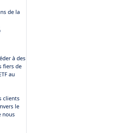
ns de la
é
éder à des
 fiers de
ETF au
 clients
nvers le
e nous