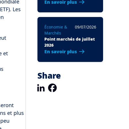
mondiale
En savoir plus
ETF). Les
en
Économie &
09/07/2026
Marchés
eut
Point marchés de juillet
2026
En savoir plus
e et
us
Share
LinkedIn
Facebook
seront
ns et plus
 peu
e