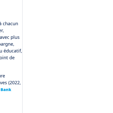
à chacun
r,
avec plus
pargne,
u éducatif,
point de
ure
ves (2022,
h Bank