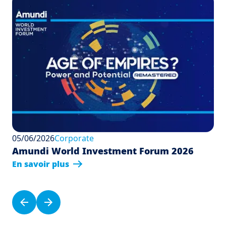
05/06/2026
Corporate
Amundi World Investment Forum 2026
En savoir plus
Pagination
Previous page
Next page