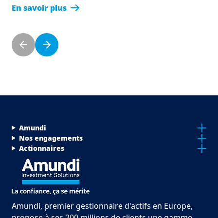
En savoir plus
Pagination
Previous page
Next page
Menu Footer Top
Amundi
Nos engagements
Actionnaires
Amundi, premier gestionnaire d'actifs en Europe,
propose à ses 200 millions de clients une gamme