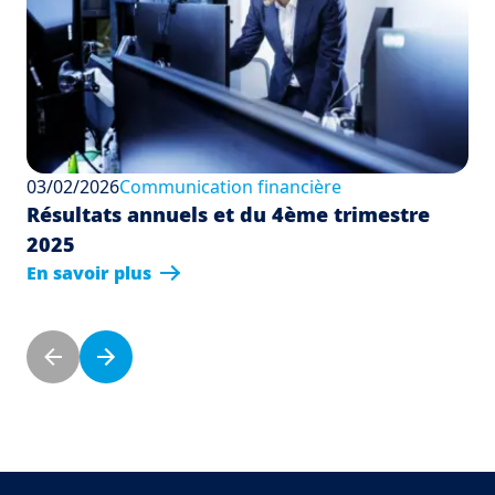
03/02/2026
Communication financière
Résultats annuels et du 4ème trimestre
2025
En savoir plus
Pagination
Previous page
Next page