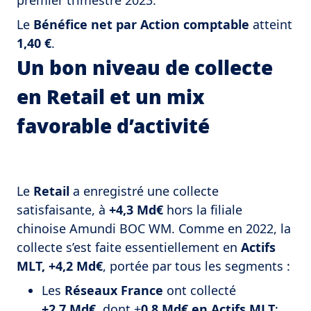
premier trimestre 2023.
Le
Bénéfice net par Action comptable
atteint
1,40 €
.
Un bon niveau de collecte
en Retail et un mix
favorable d’activité
Le
Retail
a enregistré une collecte
satisfaisante, à
+4,3 Md€
hors la filiale
chinoise Amundi BOC WM. Comme en 2022, la
collecte s’est faite essentiellement en
Actifs
MLT, +4,2 Md€
, portée par tous les segments :
Les
Réseaux France
ont collecté
+2,7 Md€
, dont +
0,8 Md€ en Actifs MLT
;