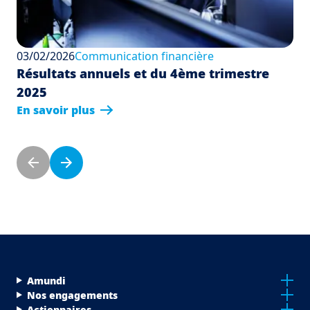
03/02/2026
Communication financière
Résultats annuels et du 4ème trimestre
2025
En savoir plus
Pagination
Previous page
Next page
Menu Footer Top
Amundi
Nos engagements
Actionnaires