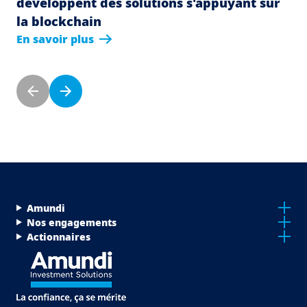
développent des solutions s'appuyant sur
la blockchain
En savoir plus
Pagination
Previous page
Next page
Menu Footer Top
Amundi
Nos engagements
Actionnaires