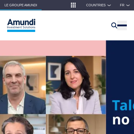
Skip to main content
LE GROUPE AMUNDI
COUNTRIES
FR
❯
❯