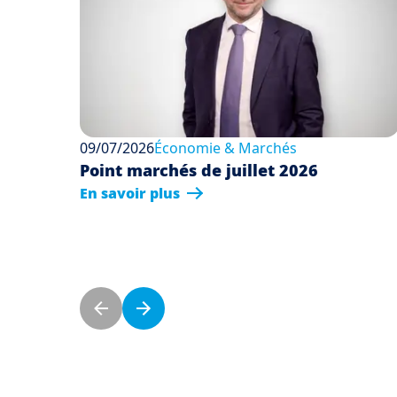
09/07/2026
Économie & Marchés
Point marchés de juillet 2026
En savoir plus
Pagination
Previous page
Next page