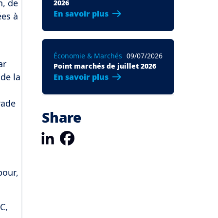
n, de
2026
En savoir plus
ées à
Économie & Marchés
09/07/2026
ar
Point marchés de juillet 2026
de la
En savoir plus
rade
Share
LinkedIn
Facebook
pour,
C,