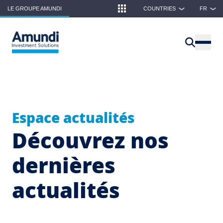
Skip to main content
LE GROUPE AMUNDI
COUNTRIES
FR
❯
❯
Espace actualités
Découvrez nos
dernières
actualités