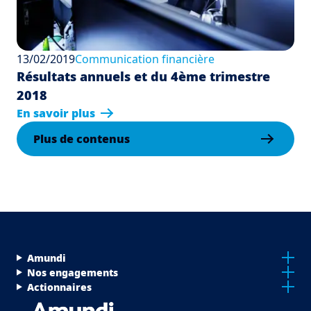
13/02/2019
Communication financière
Résultats annuels et du 4ème trimestre
2018
En savoir plus
Plus de contenus
Menu Footer Top
Amundi
Nos engagements
Actionnaires